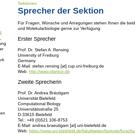
Sektionen
Sprecher der Sektion
Weiterl
Für Fragen, Wünsche und Anregungen stehen Ihnen die beide
und Molekularbiologie gerne zur Verfügung:
d
e
,
Erster Sprecher
hung
er
Prof. Dr. Stefan A. Rensing
University of Freiburg
ark
Germany
E-Mail: stefan.rensing [at] cup.uni-freiburg.de
Web:
http://www.plantco.de
Zweite Sprecherin
Prof. Dr. Andrea Bräutigam
Universität Bielefeld
Computational Biology
Universitätsstraße 25
nen
D-33615 Bielefeld
Tel.: +49 (0)521 106-8753
E-Mail: andrea.braeutigam [at] uni-bielefeld.de
Web:
https://www.uni-bielefeld.de/fakultaeten/biologie/forsc