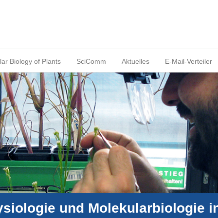
ar Biology of Plants
SciComm
Aktuelles
E-Mail-Verteiler
siologie und Molekularbiologie 