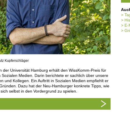
Auch
Ta
His
E-M
Gr
Lutz Kupferschläger
Pflanzenwiss
von der Universität Hamburg erhält den WissKomm-Preis für
Dr. Marc S
n Sozialen Medien. Darin berichtete er sachlich über unsere
SciComm Aw
n und Kollegen. Ein Auftritt in Sozialen Medien empfiehlt er
berichtet 
ründen. Dazu hat der Neu-Hamburger konkrete Tipps, wie
reinen Fak
ich selbst in den Vordergrund zu spielen.
verstehen,
Der am Max
Leserkreis
Zeitschrif
und Molek
zeichnet a
Plattform 
„neue Heim