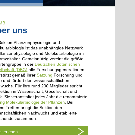
MB
er uns
Sektion Pflanzenphysiologie und
2025
Köpfe und Karrieren
·
Nachwuchsförderung
·
SPPMB
kularbiologie ist das unabhängige Netzwerk
Komm-Preis für das Erzählen (his
Pflanzenphysiologie und Molekularbiologie im
bnisse aus den Pflanzenwissensc
mzeitalter. Gemeinnützig vereint die größte
rtengruppe in der
Deutschen Botanischen
llschaft (DBG)
alle Forschungsgenerationen,
rstützt gemäß ihrer
Satzung
Forschung und
e und fördert den wissenschaftlichen
wuchs. Für ihre rund 200 Mitglieder spricht
Sektion in Wissenschaft, Gesellschaft und
ik. Sie veranstaltet jedes Jahr die renommierte
ng Molekularbiologie der Pflanzen
. Bei
em Treffen bringt die Sektion den
enschaftlichen Nachwuchs und etablierte
chende zusammen.
iterlesen