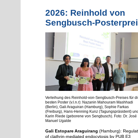
2026: Reinhold von
Sengbusch-Posterpre
Verleihung des Reinhold-von-Sengbusch-Preises für d
besten Poster (v.l.n.r): Nazanin Mahouram Mashhadi
(Berlin), Gali Araguiran (Hamburg), Sophie Farkas
(Freiburg), Hans-Henning Kunz (Tagungspräsident) un
Karin Riede (geborene von Sengbusch). Foto: Dr. José
Manuel Ugalde
Gali Estopare Araguirang
(Hamburg): Regulat
of clathrin-mediated endocytosis by PUB E3