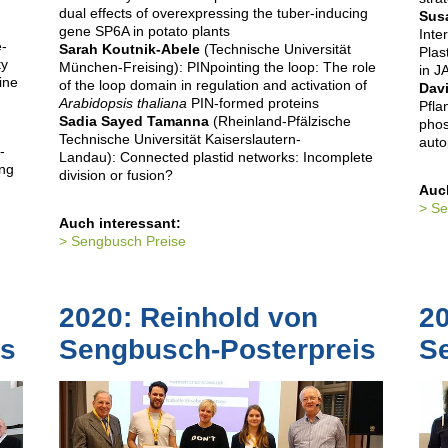
dual effects of overexpressing the tuber-inducing
Sus
gene SP6A in potato plants
Inte
e-
Sarah Koutnik-Abele
(Technische Universität
Plas
ty
München-Freising): PINpointing the loop: The role
in J
ine
of the loop domain in regulation and activation of
Dav
Arabidopsis thaliana
PIN-formed proteins
Pfla
Sadia Sayed Tamanna
(Rheinland-Pfälzische
phos
Technische Universität Kaiserslautern-
auto
-
Landau): Connected plastid networks: Incomplete
ing
division or fusion?
Auch
Se
Auch interessant:
Sengbusch Preise
2020: Reinhold von
20
is
Sengbusch-Posterpreis
S