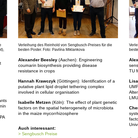
e
Verleihung des Reinhold von Sengbusch-Preises für die
Verle
t),
besten Poster. Foto: Pavlína Miklankova
beste
Alexander Beesley
(Aachen): Engineering
Ale
t
coumarin biosynthesis providing disease
sens
resistance in crops
TU M
Hannah Krawczyk
(Göttingen): Identification of a
Lis
putative plant lipid droplet tethering complex
UMP 
involved in cellular organisation
Alte
LMU 
ants
Isabelle Metzen
(Köln): The effect of plant genetic
anin
factors on the spatial heterogeneity of microbiota
Che
in the maize mycorrhizosphere
syst
SPA
fact
Univ
Auch interessant:
Sengbusch Preise