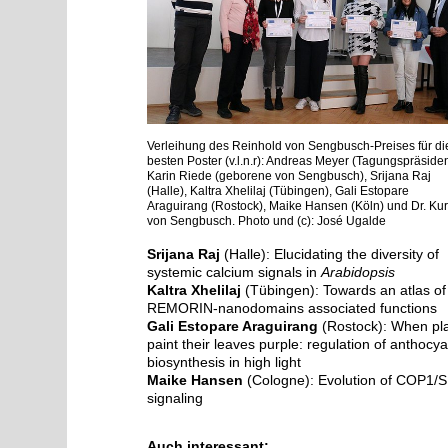
Verleihung des Reinhold von Sengbusch-Preises für di
besten Poster (v.l.n.r): Andreas Meyer (Tagungspräsiden
Karin Riede (geborene von Sengbusch), Srijana Raj
(Halle), Kaltra Xhelilaj (Tübingen), Gali Estopare
Araguirang (Rostock), Maike Hansen (Köln) und Dr. Kur
von Sengbusch. Photo und (c): José Ugalde
Srijana Raj
(Halle): Elucidating the diversity of
systemic calcium signals in
Arabidopsis
Kaltra Xhelilaj
(Tübingen): Towards an atlas of
REMORIN-nanodomains associated functions
Gali Estopare Araguirang
(Rostock): When pl
paint their leaves purple: regulation of anthocy
biosynthesis in high light
Maike Hansen
(Cologne): Evolution of COP1/
signaling
Auch interessant: