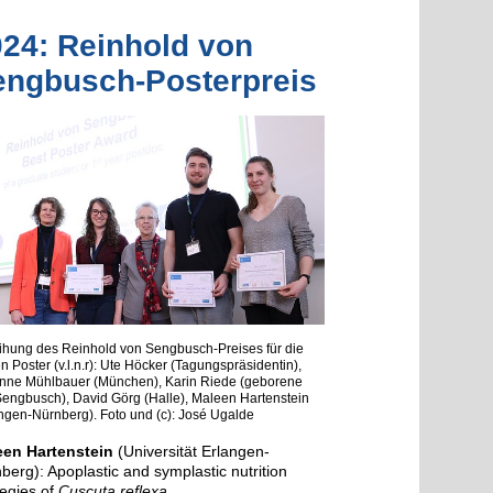
24: Reinhold von
engbusch-Posterpreis
ihung des Reinhold von Sengbusch-Preises für die
n Poster (v.l.n.r): Ute Höcker (Tagungspräsidentin),
nne Mühlbauer (München), Karin Riede (geborene
engbusch), David Görg (Halle), Maleen Hartenstein
ngen-Nürnberg). Foto und (c): José Ugalde
een Hartenstein
(Universität Erlangen-
berg): Apoplastic and symplastic nutrition
tegies of
Cuscuta reflexa