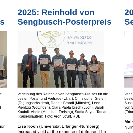
2025: Reinhold von
20
is
Sengbusch-Posterpreis
S
ie
Verleihung des Reinhold von Sengbusch-Preises für die
Verle
besten Poster und Vorträge (v.l.n.r): Christopher Grefen
beste
(Tagungspräsident), Dennis Brandt (Münster), Leon
Susa
d
Pierdzig (Göttingen), Clara Paola Igisch (Lyon), Sarah
von S
Koutnik-Abele (München-Freising), Sadia Sayed Tamanna
(Erla
(Kaiserslautern). Foto: Aron Struß, RUB
Mal
ion
Lisa Koch
(Universität Erlangen-Nürnberg):
Nürn
Increased yield at the expense of defense: The
stra