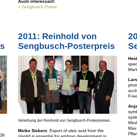
Auch interessant:
Sengbusch Preise
2011: Reinhold von
20
is
Sengbusch-Posterpreis
S
Heid
speci
Mart
Lars
phot
accl
Frie
Anj
symb
syst
Verleihung der Reinhold von Sengbusch-Posterpreises.
Medi
Max-
Meike Siebers
: Export of oleic acid from the
Pfla
 ER
plastid is essential for embryo development in