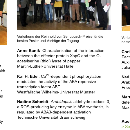
Verleihung der Reinhold von Sengbusch-Preise für die
Verle
besten Poster und Vorträge der Tagung.
beste
Anne Banik
: Characterization of the interaction
Chr
between the effector protein XopC and the O-
Fact
acetylserine (thiol) lyase of pepper
Auxi
n
Martin-Luther-Universität Halle
Juli
ith
2+
Kai H. Edel
: Ca
-dependent phosphorylation
Nadj
modulates the activity of the ABA reponsive
Arab
transcription factor ABF
Frie
ar
Westfälische Wilhelms-Universität Münster
is
Mart
Nadine Schmidt
:
Arabidopsis
aldehyde oxidase 3,
defe
a ROS-producing key enzyme in ABA synthesis, is
Max-
regulated by ABA3-dependent activation
Technische Universität Braunschweig
Auch
ty
Se