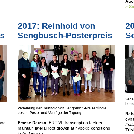
Auch
Se
2017: Reinhold von
20
is
Sengbusch-Posterpreis
S
Verle
beste
Verleihung der Reinhold von Sengbusch-Preise für die
besten Poster und Vorträge der Tagung.
Reb
dyna
 and
Emese Derzsó
: ERF VII transcription factors
thal
maintain lateral root growth at hypoxic conditions
Tüb
in
Arabidopsis.