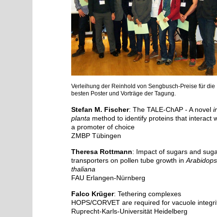
Verleihung der Reinhold von Sengbusch-Preise für die
besten Poster und Vorträge der Tagung.
Stefan M. Fischer
: The TALE-ChAP - A novel
i
planta
method to identify proteins that interact w
a promoter of choice
ZMBP Tübingen
Theresa Rottmann
: Impact of sugars and sug
transporters on pollen tube growth in
Arabidops
thaliana
FAU Erlangen-Nürnberg
Falco Krüger
: Tethering complexes
HOPS/CORVET are required for vacuole integri
Ruprecht-Karls-Universität Heidelberg