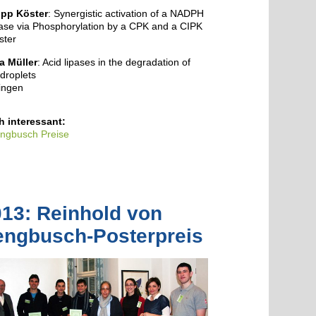
ipp Köster
: Synergistic activation of a NADPH
ase via Phosphorylation by a CPK and a CIPK
ster
a Müller
: Acid lipases in the degradation of
 droplets
ingen
 interessant:
ngbusch Preise
13: Reinhold von
engbusch-Posterpreis