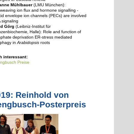
anne Mühlbauer
(LMU München):
rweaving ion flux and hormone signalling -
tid envelope ion channels (PECs) are involved
A signaling
id Görg
(Leibniz-Institut für
nzenbiochemie, Halle): Role and function of
phate deprivation ER-stress mediated
phagy in
Arabidopsis
roots
 interessant:
ngbusch Preise
19: Reinhold von
engbusch-Posterpreis