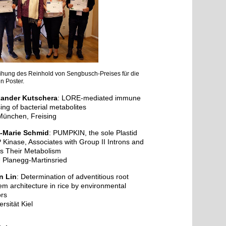
ihung des Reinhold von Sengbusch-Preises für die
n Poster.
xander Kutschera
: LORE-mediated immune
ing of bacterial metabolites
ünchen, Freising
a-Marie Schmid
: PUMPKIN, the sole Plastid
Kinase, Associates with Group II Introns and
rs Their Metabolism
Planegg-Martinsried
n Lin
: Determination of adventitious root
em architecture in rice by environmental
ors
ersität Kiel