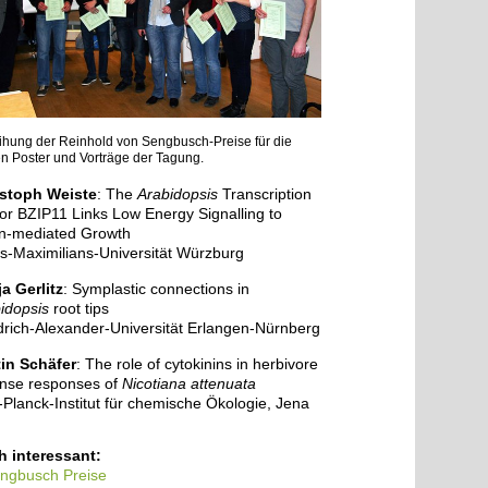
ihung der Reinhold von Sengbusch-Preise für die
n Poster und Vorträge der Tagung.
istoph Weiste
: The
Arabidopsis
Transcription
or BZIP11 Links Low Energy Signalling to
n-mediated Growth
us-Maximilians-Universität Würzburg
a Gerlitz
: Symplastic connections in
idopsis
root tips
drich-Alexander-Universität Erlangen-Nürnberg
in Schäfer
: The role of cytokinins in herbivore
nse responses of
Nicotiana attenuata
Planck-Institut für chemische Ökologie, Jena
 interessant:
ngbusch Preise