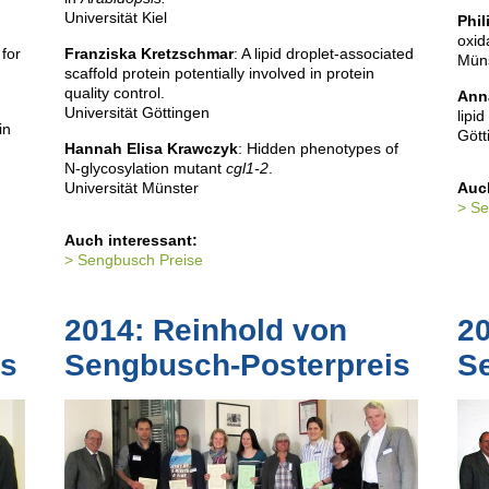
Universität Kiel
Phil
x
oxid
 for
Franziska Kretzschmar
: A lipid droplet-associated
Mün
scaffold protein potentially involved in protein
quality control.
Ann
Universität Göttingen
lipid
in
Gött
Hannah Elisa Krawczyk
: Hidden phenotypes of
N-glycosylation mutant
cgl1-2
.
Universität Münster
Auch
Se
Auch interessant:
Sengbusch Preise
2014: Reinhold von
20
is
Sengbusch-Posterpreis
S