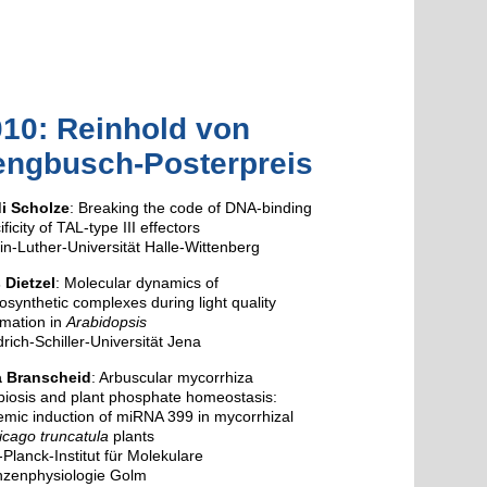
10: Reinhold von
engbusch-Posterpreis
i Scholze
: Breaking the code of DNA-binding
ficity of TAL-type III effectors
in-Luther-Universität Halle-Wittenberg
 Dietzel
: Molecular dynamics of
osynthetic complexes during light quality
imation in
Arabidopsis
drich-Schiller-Universität Jena
a Branscheid
: Arbuscular mycorrhiza
iosis and plant phosphate homeostasis:
emic induction of miRNA 399 in mycorrhizal
cago truncatula
plants
Planck-Institut für Molekulare
nzenphysiologie Golm