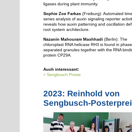
ligases during plant immunity.
Sophie Zoe Farkas
(Freiburg): Automated tim
series analysis of auxin signaling reporter activi
reveals how auxin patterning and oscillation def
root system architecture.
Nazanin Mahouram Mashhadi
(Berlin): The
chloroplast RNA helicase RH3 is found in phase
separated granules together with the RNA bind
protein CP29A.
Auch interessant:
Sengbusch Preise
2023: Reinhold von
Sengbusch-Posterpre