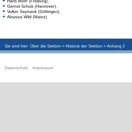
Hans Mohr (Freiburg),
Gernot Schulz (Hannover),
Volker Ssymank (Göttingen),
Aloysius Wild (Mainz).
Sie sind hier:
Über die Sektion
>
Historie der Sektion
>
Anhang 2
Datenschutz
Impressum