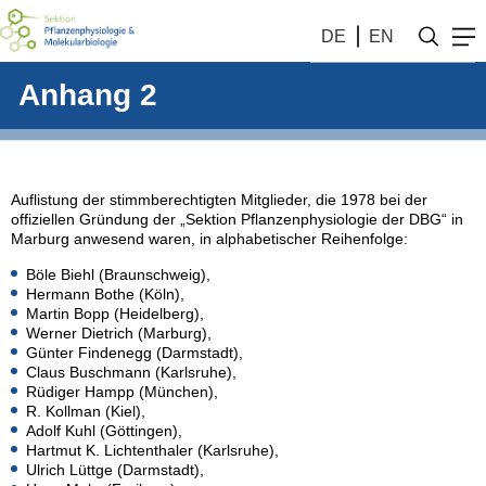
DE
EN
Anhang 2
Auflistung der stimmberechtigten Mitglieder, die 1978 bei der
offiziellen Gründung der „Sektion Pflanzenphysiologie der DBG“ in
Marburg anwesend waren, in alphabetischer Reihenfolge:
Böle Biehl (Braunschweig),
Hermann Bothe (Köln),
Martin Bopp (Heidelberg),
Werner Dietrich (Marburg),
Günter Findenegg (Darmstadt),
Claus Buschmann (Karlsruhe),
Rüdiger Hampp (München),
R. Kollman (Kiel),
Adolf Kuhl (Göttingen),
Hartmut K. Lichtenthaler (Karlsruhe),
Ulrich Lüttge (Darmstadt),