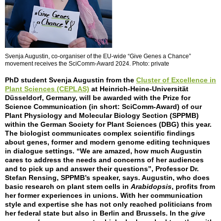
Svenja Augustin, co-organiser of the EU-wide “Give Genes a Chance”
movement receives the SciComm-Award 2024. Photo: private
PhD student Svenja Augustin from the
Cluster of Excellence in
Plant Sciences (CEPLAS)
at Heinrich-Heine-Universität
Düsseldorf, Germany, will be awarded with the Prize for
Science Communication (in short: SciComm-Award) of our
Plant Physiology and Molecular Biology Section (SPPMB)
within the German Society for Plant Sciences (DBG) this year.
The biologist communicates complex scientific findings
about genes, former and modern genome editing techniques
in dialogue settings. “We are amazed, how much Augustin
cares to address the needs and concerns of her audiences
and to pick up and answer their questions”, Professor Dr.
Stefan Rensing, SPPMB’s speaker, says. Augustin, who does
basic research on plant stem cells in
Arabidopsis
, profits from
her former experiences in unions. With her communication
style and expertise she has not only reached politicians from
her federal state but also in Berlin and Brussels. In the
give