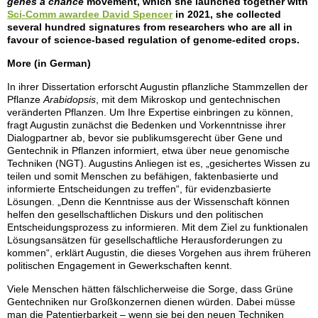
genes a chance
movement, which she launched together with
Sci-Comm awardee David Spencer
in 2021, she collected
several hundred signatures from researchers who are all in
favour of science-based regulation of genome-edited crops.
More (in German)
In ihrer Dissertation erforscht Augustin pflanzliche Stammzellen der
Pflanze
Arabidopsis
, mit dem Mikroskop und gentechnischen
veränderten Pflanzen. Um Ihre Expertise einbringen zu können,
fragt Augustin zunächst die Bedenken und Vorkenntnisse ihrer
Dialogpartner ab, bevor sie publikumsgerecht über Gene und
Gentechnik in Pflanzen informiert, etwa über neue genomische
Techniken (NGT). Augustins Anliegen ist es, „gesichertes Wissen zu
teilen und somit Menschen zu befähigen, faktenbasierte und
informierte Entscheidungen zu treffen“, für evidenzbasierte
Lösungen. „Denn die Kenntnisse aus der Wissenschaft können
helfen den gesellschaftlichen Diskurs und den politischen
Entscheidungsprozess zu informieren. Mit dem Ziel zu funktionalen
Lösungsansätzen für gesellschaftliche Herausforderungen zu
kommen“, erklärt Augustin, die dieses Vorgehen aus ihrem früheren
politischen Engagement in Gewerkschaften kennt.
Viele Menschen hätten fälschlicherweise die Sorge, dass Grüne
Gentechniken nur Großkonzernen dienen würden. Dabei müsse
man die Patentierbarkeit – wenn sie bei den neuen Techniken