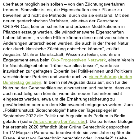
überhaupt möglich sein sollten – von den Züchtungsverfahren
trennen. Sinnvoller ist es, die Eigenschaften einer Pflanze zu
bewerten und nicht die Methode, durch die sie entstand. Mit den
neuen gentechnischen Verfahren, wie etwa der Genschere
CRISPR-Cas, können schneller und präziser Modifikationen in
Pflanzen erzeugt werden, die wünschenswerte Eigenschaften
haben können. „In vielen Fällen können diese nicht von solchen
Änderungen unterschieden werden, die auch in der freien Natur
oder durch klassische Züchtung entstehen können“, erklärt
Augustin. Mit ihrer Bereitschaft, Wissen zu teilen, und ihrem
Engagement etwa beim
Öko-Progressiven Netzwerk
, einem Verein
für Nachhaltigkeit ohne "früher war alles besser", wurde sie
inzwischen zur gefragten Expertin bei Politikerinnen und Politikern
verschiedener Parteien und wurde auch zu
einer Anhörung in den
Bundestag geladen
. In Berlin rief Augustin dazu auf, sich für die
Nutzung der Genomeditierung einzusetzen und mahnte, dass es
auch nachteilig sein könnte, wenn die neuen Techniken nicht
eingesetzt werden, etwa um die Ernährungssicherung zu
gewährleisten oder um dem Klimawandel entgegenzuwirken. Zum
„Politikfrühstück Biotechnologie“ hatte der Tagesspiegel im
September 2022 die Politik und Augustin aufs Podium in Berlin
geladen (siehe
Aufzeichnung bei YouTube
). Die parteilose Biologin
hat erstmals 2020 öffentlich über Grüne Gentechnik gesprochen.
Im TV-Magazin Panorama beantwortete sie zwei Jahre später die
Frage „Angst vor Gentechnik: berechtigt oder Hysterie?“ (siehe